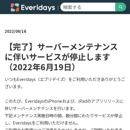
メ
検索
イ
Everidaysサポート V2 - ホーム
ン
コ
ン
2022/06/16
テ
ン
ツ
【完了】サーバーメンテナンス
へ
に伴いサービスが停止します
ス
キ
（2022年6月19日）
ッ
プ
いつもEveridays（エブリデイズ）をご利用いただきありがとうご
ざいます。
このたび、EveridaysのiPhoneおよび、iPadのアプリリリースに
伴いサーバーメンテナンスを行います。
下記メンテナンス実施日時の間、数分間にわたりサービスが停止
し、Everidaysをご利用いただけません。
ご利用のお客様にはご迷惑をおかけしますが、ご理解いただきま