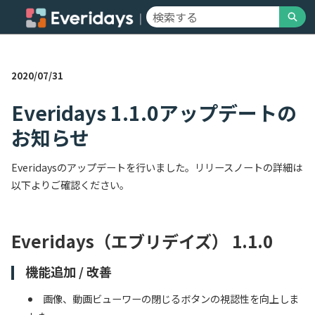
メ
検索
イ
Everidaysサポート V2 - ホーム
ン
コ
ン
2020/07/31
テ
ン
ツ
Everidays 1.1.0アップデートの
へ
お知らせ
ス
キ
ッ
Everidaysのアップデートを行いました。リリースノートの詳細は
プ
以下よりご確認ください。
Everidays（エブリデイズ） 1.1.0
機能追加 / 改善
画像、動画ビューワーの閉じるボタンの視認性を向上しま