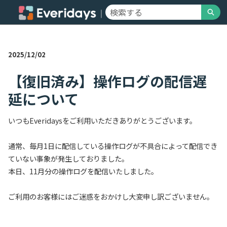
メ
検索
イ
Everidaysサポート V2 - ホーム
ン
コ
ン
2025/12/02
テ
ン
ツ
【復旧済み】操作ログの配信遅
へ
延について
ス
キ
ッ
いつもEveridaysをご利用いただきありがとうございます。
プ
通常、毎月1日に配信している操作ログが不具合によって配信でき
ていない事象が発生しておりました。
本日、11月分の操作ログを配信いたしました。
ご利用のお客様にはご迷惑をおかけし大変申し訳ございません。