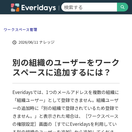
メ
検索
イ
Everidaysサポート V2 - ホーム
ン
コ
ン
ワークスペース管理
テ
ン
2026/06/11
ナレッジ
ツ
へ
ス
別の組織のユーザーをワーク
キ
ッ
スペースに追加するには？
プ
Everidaysでは、1つのメールアドレスを複数の組織に
「組織ユーザー」として登録できません。組織ユーザ
ーの追加時に「別の組織で登録されているため登録で
きません。」と表示された場合は、［ワークスペース
の権限設定］画面の［すでにEveridaysを利用してい
る別の組織のユーザーを追加］から追加してくださ